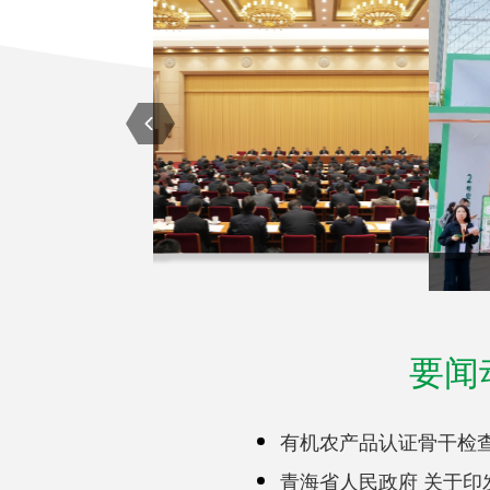
要闻
有机农产品认证骨干检
青海省人民政府 关于印